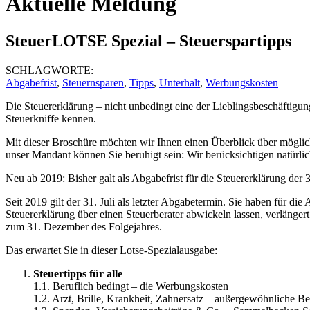
Aktuelle Meldung
SteuerLOTSE Spezial – Steuerspartipps
SCHLAGWORTE:
Abgabefrist
,
Steuernsparen
,
Tipps
,
Unterhalt
,
Werbungskosten
Die Steuererklärung – nicht unbedingt eine der Lieblingsbeschäftigun
Steuerkniffe kennen.
Mit dieser Broschüre möchten wir Ihnen einen Überblick über möglic
unser Mandant können Sie beruhigt sein: Wir berücksichtigen natürlic
Neu ab 2019: Bisher galt als Abgabefrist für die Steuererklärung der 
Seit 2019 gilt der 31. Juli als letzter Abgabetermin. Sie haben für 
Steuererklärung über einen Steuerberater abwickeln lassen, verlängert
zum 31. Dezember des Folgejahres.
Das erwartet Sie in dieser Lotse-Spezialausgabe:
Steuertipps für alle
1.1. Beruflich bedingt – die Werbungskosten
1.2. Arzt, Brille, Krankheit, Zahnersatz – außergewöhnliche B