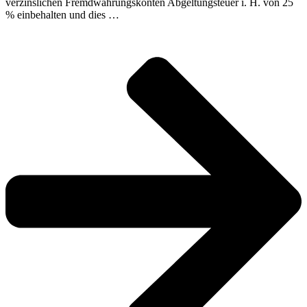
verzinslichen Fremdwährungskonten Abgeltungsteuer i. H. von 25
% einbehalten und dies …